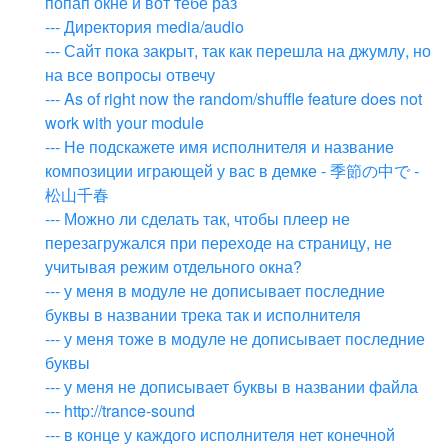
попап окне и вот тебе раз
--- Директория media/audio
--- Сайт пока закрыт, так как перешла на джумлу, но
на все вопросы отвечу
--- As of right now the random/shuffle feature does not
work with your module
--- Не подскажете имя исполнителя и название
композиции играющей у вас в демке - 季節の中で -
松山千春
--- Можно ли сделать так, чтобы плеер не
перезагружался при переходе на страницу, не
учитывая режим отдельного окна?
--- у меня в модуле не дописывает последние
буквы в названии трека так и исполнителя
--- у меня тоже в модуле не дописывает последние
буквы
--- у меня не дописывает буквы в названии файла
--- http://trance-sound
--- в конце у каждого исполнителя нет конечной