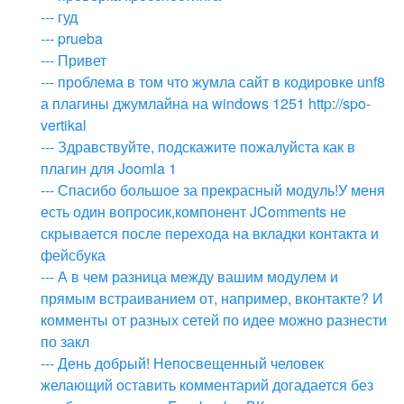
--- гуд
--- prueba
--- Привет
--- проблема в том что жумла сайт в кодировке unf8
а плагины джумлайна на windows 1251 http://spo-
vertikal
--- Здравствуйте, подскажите пожалуйста как в
плагин для Joomla 1
--- Спасибо большое за прекрасный модуль!У меня
есть один вопросик,компонент JComments не
скрывается после перехода на вкладки контакта и
фейсбука
--- А в чем разница между вашим модулем и
прямым встраиванием от, например, вконтакте? И
комменты от разных сетей по идее можно разнести
по закл
--- День добрый! Непосвещенный человек
желающий оставить комментарий догадается без