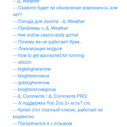
-- JL Weather
--- Скажите будет ли обновление компонента, или
нет?
--- Погода для Joomla - JL Weather
--- Проблемы с JL Weather
--- free online casino slots qzrmd
--- Почему же не работает! Крик..
--- Локализация модуля
--- how to get sponsored for running
--- altcoin
--- bigblogherenow
--- blogherenowus
--- goblogherenow
--- blogherenowgroup
-- JL Comments / JL Comments PRO
--- А поддержка Yoo Zoo 2+ есть? спс
--- Купил этот платный плагин, работает не
корректно
--- Погорячился я с отзывом