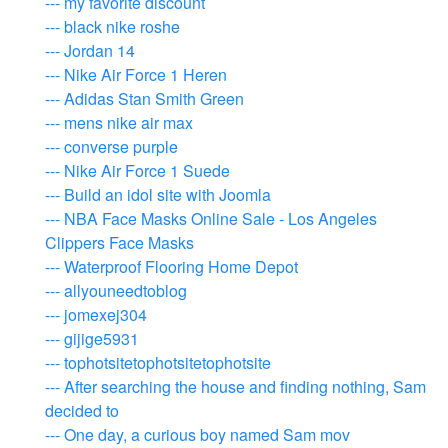
--- my favorite discount
--- black nike roshe
--- Jordan 14
--- Nike Air Force 1 Heren
--- Adidas Stan Smith Green
--- mens nike air max
--- converse purple
--- Nike Air Force 1 Suede
--- Build an idol site with Joomla
--- NBA Face Masks Online Sale - Los Angeles
Clippers Face Masks
--- Waterproof Flooring Home Depot
--- allyouneedtoblog
--- jomexej304
--- gijige5931
--- tophotsitetophotsitetophotsite
--- After searching the house and finding nothing, Sam
decided to
--- One day, a curious boy named Sam mov