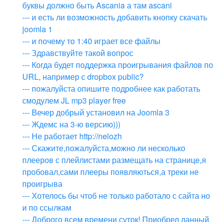
буквы должно быть Ascania а там ascani
--- и есть ли возможность добавить кнопку скачать
joomla 1
--- и почему то 1:40 играет все файлы
--- Здравствуйте такой вопрос
--- Когда будет поддержка проигрывания файлов по
URL, например с dropbox public?
--- пожалуйста опишите подробнее как работать
смодулем JL mp3 player free
--- Вечер добрый установил на Joomla 3
--- Ждемс на 3-ю версию)))
--- Не работает http://nelozh
--- Скажите,пожалуйста,можно ли несколько
плееров с плейлистами размещать на странице,я
пробовал,сами плееры появляються,а треки не
проигрыва
--- Хотелось бы чтоб не только работало с сайта но
и по ссылкам
--- Доброго всем времени суток! Приобрел данный