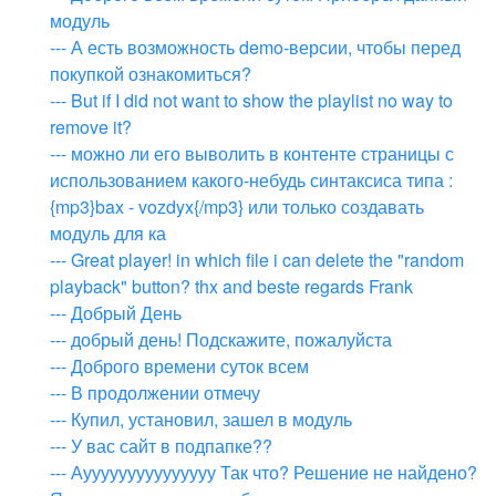
модуль
--- А есть возможность demo-версии, чтобы перед
покупкой ознакомиться?
--- But if I did not want to show the playlist no way to
remove it?
--- можно ли его выволить в контенте страницы с
использованием какого-небудь синтаксиса типа :
{mp3}bax - vozdyx{/mp3} или только создавать
модуль для ка
--- Great player! in which file i can delete the "random
playback" button? thx and beste regards Frank
--- Добрый День
--- добрый день! Подскажите, пожалуйста
--- Доброго времени суток всем
--- В продолжении отмечу
--- Купил, установил, зашел в модуль
--- У вас сайт в подпапке??
--- Аууууууууууууууу Так что? Решение не найдено?