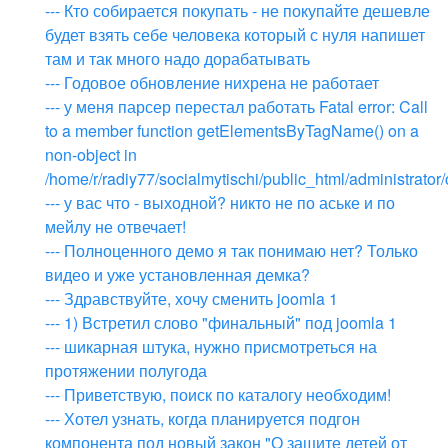
--- Кто собирается покупать - не покупайте дешевле
будет взять себе человека который с нуля напишет
там и так много надо дорабатывать
--- Годовое обновление нихрена не работает
--- у меня парсер перестал работать Fatal error: Call
to a member function getElementsByTagName() on a
non-object in
/home/r/radiy77/socialmytischi/public_html/administrat
--- у вас что - выходной? никто не по аське и по
мейлу не отвечает!
--- Полноценного демо я так понимаю нет? Только
видео и уже установленная демка?
--- Здравствуйте, хочу сменить joomla 1
--- 1) Встретил слово "финальный" под joomla 1
--- шикарная штука, нужно присмотреться на
протяжении полугода
--- Приветствую, поиск по каталогу необходим!
--- Хотел узнать, когда планируется подгон
компонента под новый закон "О защите детей от