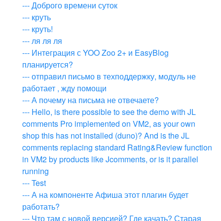
--- Доброго времени суток
--- круть
--- круть!
--- ля ля ля
--- Интеграция с YOO Zoo 2+ и EasyBlog
планируется?
--- отправил письмо в техподдержку, модуль не
работает , жду помощи
--- А почему на письма не отвечаете?
--- Hello, is there possible to see the demo with JL
comments Pro implemented on VM2, as your own
shop this has not installed (duno)? And is the JL
comments replacing standard Rating&Review function
in VM2 by products like Jcomments, or is it parallel
running
--- Test
--- А на компоненте Афиша этот плагин будет
работать?
--- Что там с новой версией? Где качать? Старая