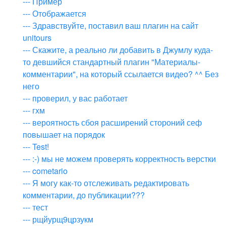
--- Пример
--- Отображается
--- Здравствуйте, поставил ваш плагин на сайт
unitours
--- Скажите, а реально ли добавить в Джумлу куда-
то девшийся стандартный плагин "Материалы-
комментарии", на который ссылается видео? ^^ Без
него
--- проверил, у вас работает
--- гхм
--- вероятность сбоя расширений стороний сеф
повышает на порядок
--- Test!
--- :-) мы не можем проверять корректность верстки
--- cometario
--- Я могу как-то отслеживать редактировать
комментарии, до публикации???
--- тест
--- рщйурщ9црзукм