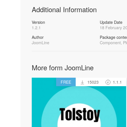
Additional Information
Version
Update Date
1.2.1
18 February 2
Author
Package conte
JoomLine
Component, Pl
More form JoomLine
FREE
15023
1.1.1