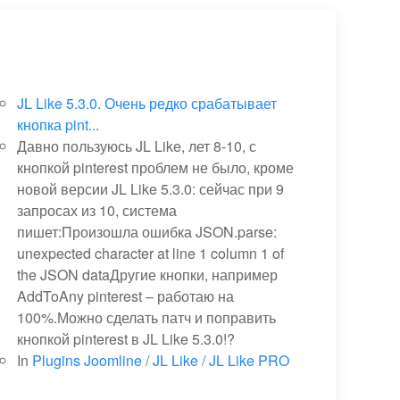
JL Like 5.3.0. Очень редко срабатывает
кнопка pint...
Давно пользуюсь JL Like, лет 8-10, с
кнопкой pinterest проблем не было, кроме
новой версии JL Like 5.3.0: сейчас при 9
запросах из 10, система
пишет:Произошла ошибка JSON.parse:
unexpected character at line 1 column 1 of
the JSON dataДругие кнопки, например
AddToAny pinterest – работаю на
100%.Можно сделать патч и поправить
кнопкой pinterest в JL Like 5.3.0!?
In
Plugins Joomline
/
JL Like / JL Like PRO