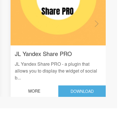
JL Yandex Share PRO
CF
JL Yandex Share PRO - a plugin that
The
allows you to display the widget of social
exp
b...
ad.
MORE
DOWNLOAD