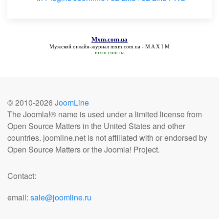
Mxm.com.ua
Мужской онлайн-журнал
mxm.com.ua
- M A X I M
mxm.com.ua
© 2010-
2026
JoomLine
The Joomla!® name is used under a limited license from
Open Source Matters in the United States and other
countries. joomline.net is not affiliated with or endorsed by
Open Source Matters or the Joomla! Project.
Contact:
email:
sale@joomline.ru