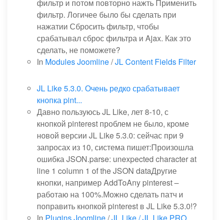
фильтр и потом повторно нажть Применить
фильтр. Логичее было бы сделать при
нажатии Сбросить фильтр, чтобы
срабатывал сброс фильтра и Ajax. Как это
сделать, не поможете?
In
Modules Joomline
/
JL Content Fields Filter
JL Like 5.3.0. Очень редко срабатывает
кнопка pint...
Давно пользуюсь JL Like, лет 8-10, с
кнопкой pinterest проблем не было, кроме
новой версии JL Like 5.3.0: сейчас при 9
запросах из 10, система пишет:Произошла
ошибка JSON.parse: unexpected character at
line 1 column 1 of the JSON dataДругие
кнопки, например AddToAny pinterest –
работаю на 100%.Можно сделать патч и
поправить кнопкой pinterest в JL Like 5.3.0!?
In
Plugins Joomline
/
JL Like / JL Like PRO