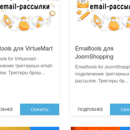
tools для VirtueMart
Emailtools для
JoomShopping
ols for Virtuemart -
чение триггерных email-
Emailtools for JoomShoppi
ок. Триггеры брош...
подключение триггерных 
рассылок. Триггеры бр...
ОБНЕЕ
ПОДРОБНЕЕ
СКАЧАТЬ
СКА