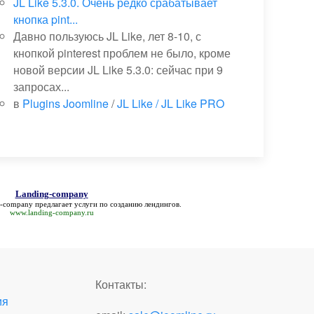
JL Like 5.3.0. Очень редко срабатывает
кнопка pint...
Давно пользуюсь JL Like, лет 8-10, с
кнопкой pinterest проблем не было, кроме
новой версии JL Like 5.3.0: сейчас при 9
запросах...
в
Plugins Joomline
/
JL Like / JL Like PRO
Landing-company
g-company
предлагает услуги по созданию лендингов.
www.landing-company.ru
Контакты:
ия