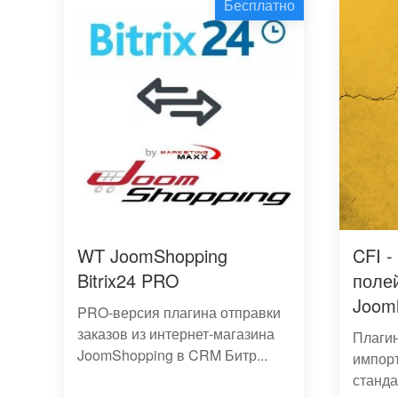
Бесплатно
WT JoomShopping
CFI 
Bitrix24 PRO
поле
Joom
PRO-версия плагина отправки
заказов из интернет-магазина
Плагин
JoomShopping в CRM Битр...
импорт
станда