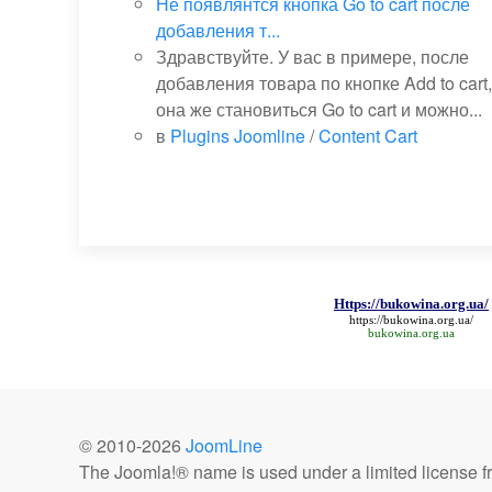
Не появлянтся кнопка Go to cart после
добавления т...
Здравствуйте. У вас в примере, после
добавления товара по кнопке Add to cart,
она же становиться Go to cart и можно...
в
Plugins Joomline
/
Content Cart
Https://bukowina.org.ua/
https://bukowina.org.ua/
bukowina.org.ua
© 2010-
2026
JoomLine
The Joomla!® name is used under a limited license 