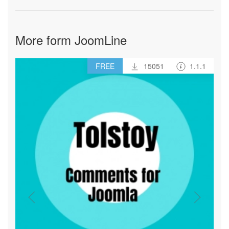
More form JoomLine
FREE
15051
1.1.1