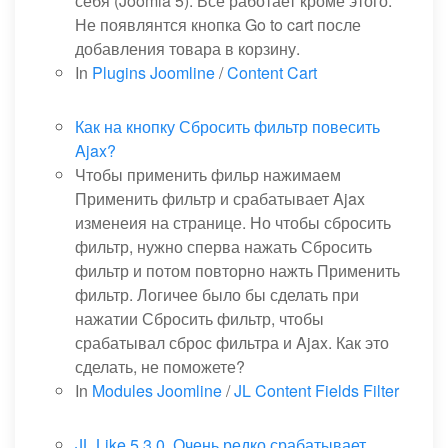
себя (Joomla 5). Все работает кроме этого:
Не появлянтся кнопка Go to cart после
добавления товара в корзину.
In
Plugins Joomline
/
Content Cart
Как на кнопку Сбросить фильтр повесить
Ajax?
Чтобы применить фильр нажимаем
Применить фильтр и срабатывает Ajax
изменеия на странице. Но чтобы сбросить
фильтр, нужно сперва нажать Сбросить
фильтр и потом повторно нажть Применить
фильтр. Логичее было бы сделать при
нажатии Сбросить фильтр, чтобы
срабатывал сброс фильтра и Ajax. Как это
сделать, не поможете?
In
Modules Joomline
/
JL Content Fields Filter
JL Like 5.3.0. Очень редко срабатывает