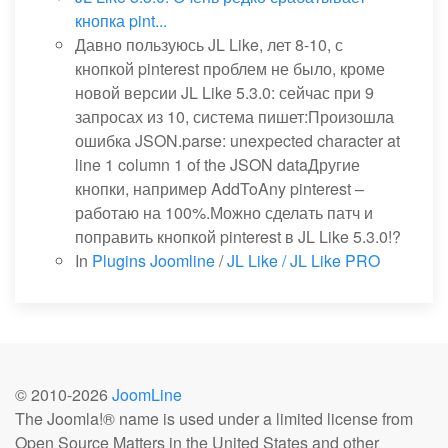
кнопка pint...
Давно пользуюсь JL Like, лет 8-10, с
кнопкой pinterest проблем не было, кроме
новой версии JL Like 5.3.0: сейчас при 9
запросах из 10, система пишет:Произошла
ошибка JSON.parse: unexpected character at
line 1 column 1 of the JSON dataДругие
кнопки, например AddToAny pinterest –
работаю на 100%.Можно сделать патч и
поправить кнопкой pinterest в JL Like 5.3.0!?
In
Plugins Joomline
/
JL Like / JL Like PRO
© 2010-
2026
JoomLine
The Joomla!® name is used under a limited license from
Open Source Matters in the United States and other