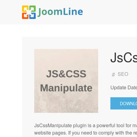
JsCs
SEO
Update Date
DOWNL
JsCssManipulate plugin is a powerful tool for 
website pages. If you need to comply with the 