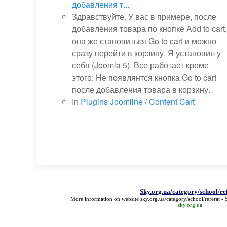
добавления т...
Здравствуйте. У вас в примере, после
добавления товара по кнопке Add to cart,
она же становиться Go to cart и можно
сразу перейти в корзину. Я установил у
себя (Joomla 5). Все работает кроме
этого: Не появлянтся кнопка Go to cart
после добавления товара в корзину.
In
Plugins Joomline
/
Content Cart
Sky.org.ua/category/school/re
More information on website
sky.org.ua/category/school/referat
- 
sky.org.ua