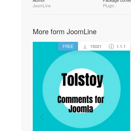
Author
Package conte
JoomLine
Plugin
More form JoomLine
FREE
15021
1.1.1