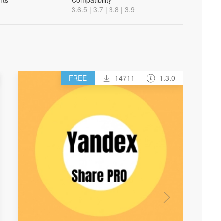
nts
Compatibility
3.6.5 | 3.7 | 3.8 | 3.9
FREE
14711
1.3.0