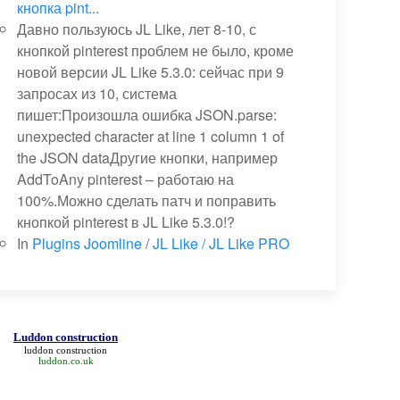
кнопка pint...
Давно пользуюсь JL Like, лет 8-10, с
кнопкой pinterest проблем не было, кроме
новой версии JL Like 5.3.0: сейчас при 9
запросах из 10, система
пишет:Произошла ошибка JSON.parse:
unexpected character at line 1 column 1 of
the JSON dataДругие кнопки, например
AddToAny pinterest – работаю на
100%.Можно сделать патч и поправить
кнопкой pinterest в JL Like 5.3.0!?
In
Plugins Joomline
/
JL Like / JL Like PRO
Luddon construction
luddon construction
luddon.co.uk