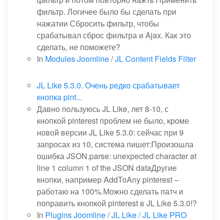
фильтр. Логичее было бы сделать при
нажатии Сбросить фильтр, чтобы
срабатывал сброс фильтра и Ajax. Как это
сделать, не поможете?
In
Modules Joomline
/
JL Content Fields Filter
JL Like 5.3.0. Очень редко срабатывает
кнопка pint...
Давно пользуюсь JL Like, лет 8-10, с
кнопкой pinterest проблем не было, кроме
новой версии JL Like 5.3.0: сейчас при 9
запросах из 10, система пишет:Произошла
ошибка JSON.parse: unexpected character at
line 1 column 1 of the JSON dataДругие
кнопки, например AddToAny pinterest –
работаю на 100%.Можно сделать патч и
поправить кнопкой pinterest в JL Like 5.3.0!?
In
Plugins Joomline
/
JL Like / JL Like PRO