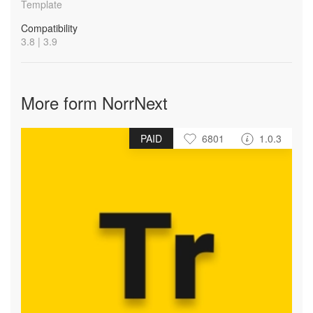
Template
Compatibility
3.8 | 3.9
More form NorrNext
PAID
6801
1.0.3