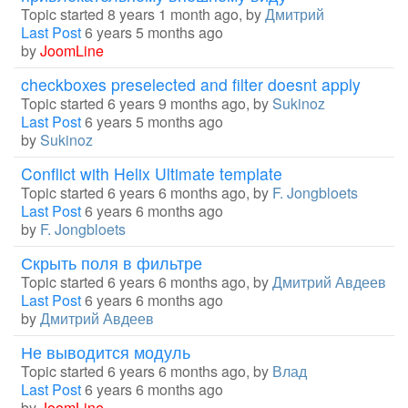
Topic started 8 years 1 month ago, by
Дмитрий
Last Post
6 years 5 months ago
by
JoomLine
checkboxes preselected and filter doesnt apply
Topic started 6 years 9 months ago, by
Sukinoz
Last Post
6 years 5 months ago
by
Sukinoz
Conflict with Helix Ultimate template
Topic started 6 years 6 months ago, by
F. Jongbloets
Last Post
6 years 6 months ago
by
F. Jongbloets
Скрыть поля в фильтре
Topic started 6 years 6 months ago, by
Дмитрий Авдеев
Last Post
6 years 6 months ago
by
Дмитрий Авдеев
Не выводится модуль
Topic started 6 years 6 months ago, by
Влад
Last Post
6 years 6 months ago
by
JoomLine