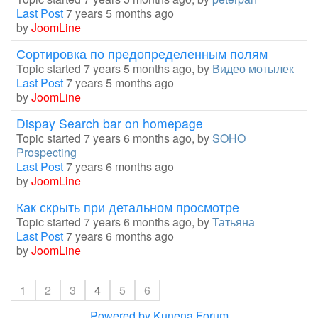
Last Post
7 years 5 months ago
by
JoomLine
Сортировка по предопределенным полям
Topic started 7 years 5 months ago, by
Видео мотылек
Last Post
7 years 5 months ago
by
JoomLine
Dispay Search bar on homepage
Topic started 7 years 6 months ago, by
SOHO
Prospecting
Last Post
7 years 6 months ago
by
JoomLine
Как скрыть при детальном просмотре
Topic started 7 years 6 months ago, by
Татьяна
Last Post
7 years 6 months ago
by
JoomLine
1
2
3
4
5
6
Powered by
Kunena Forum