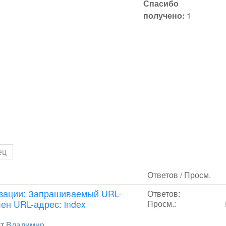
Спасибо
получено:
1
ец
Ответов / Просм.
изации: Запрашиваемый URL-
Ответов:
ен URL-адрес: index
Просм.:
от
Владимир