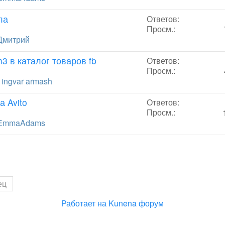
ла
Ответов:
Просм.:
Дмитрий
m3 в каталог товаров fb
Ответов:
Просм.:
т
ingvar armash
а Avito
Ответов:
Просм.:
EmmaAdams
ец
Работает на
Kunena форум