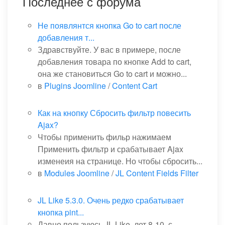
Последнее с форума
Не появлянтся кнопка Go to cart после
добавления т...
Здравствуйте. У вас в примере, после
добавления товара по кнопке Add to cart,
она же становиться Go to cart и можно...
в
Plugins Joomline
/
Content Cart
Как на кнопку Сбросить фильтр повесить
Ajax?
Чтобы применить фильр нажимаем
Применить фильтр и срабатывает Ajax
изменеия на странице. Но чтобы сбросить...
в
Modules Joomline
/
JL Content Fields Filter
JL Like 5.3.0. Очень редко срабатывает
кнопка pint...
Давно пользуюсь JL Like, лет 8-10, с