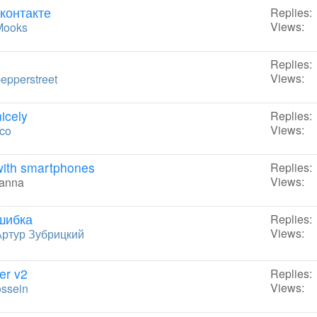
контакте
Replies:
Views:
Mooks
Replies:
Views:
epperstreet
nicely
Replies:
Views:
co
 with smartphones
Replies:
Views:
anna
ошибка
Replies:
Views:
Артур Зубрицкий
er v2
Replies:
Views:
ssein