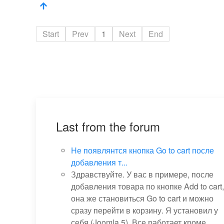
Start
Prev
1
Next
End
Last from the forum
Не появлянтся кнопка Go to cart после
добавления т...
Здравствуйте. У вас в примере, после
добавления товара по кнопке Add to cart,
она же становиться Go to cart и можно
сразу перейти в корзину. Я установил у
себя (Joomla 5). Все работает кроме