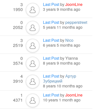
3
Last Post
by
JoomLine
1950
3 years 9 months ago
0
Last Post
by
pepperstreet
2052
5 years 11 months ago
3
Last Post
by
Nico
2519
6 years 5 months ago
0
Last Post
by
Yianna
3574
8 years 9 months ago
4
Last Post
by
Артур
3910
Зубрицкий
8 years 10 months ago
1
Last Post
by
JoomLine
4371
10 years 1 month ago