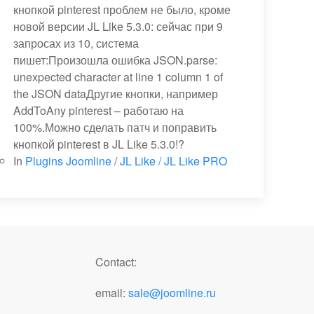
кнопкой pinterest проблем не было, кроме
новой версии JL Like 5.3.0: сейчас при 9
запросах из 10, система
пишет:Произошла ошибка JSON.parse:
unexpected character at line 1 column 1 of
the JSON dataДругие кнопки, например
AddToAny pinterest – работаю на
100%.Можно сделать патч и поправить
кнопкой pinterest в JL Like 5.3.0!?
In
Plugins Joomline
/
JL Like / JL Like PRO
Contact:
email:
sale@joomline.ru