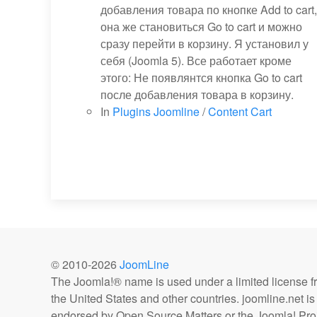
добавления товара по кнопке Add to cart,
она же становиться Go to cart и можно
сразу перейти в корзину. Я установил у
себя (Joomla 5). Все работает кроме
этого: Не появлянтся кнопка Go to cart
после добавления товара в корзину.
In
Plugins Joomline
/
Content Cart
© 2010-
2026
JoomLine
The Joomla!® name is used under a limited license 
the United States and other countries. joomline.net is n
endorsed by Open Source Matters or the Joomla! Proj