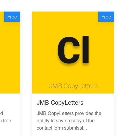
Free
Free
JMB CopyLetters
ed
JMB CopyLetters provides the
 tree-
ability to save a copy of the
contact form submissi...