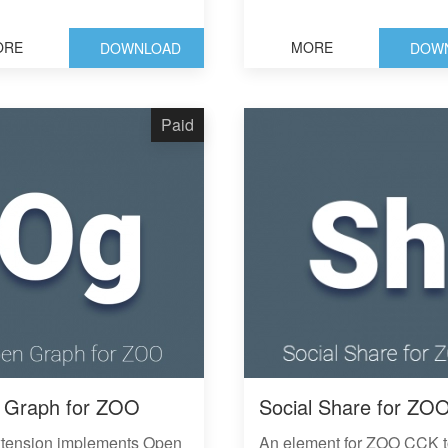
ORE
MORE
DOWNLOAD
DOW
Paid
 Graph for ZOO
Social Share for ZO
xtension implements Open
An element for ZOO CCK 