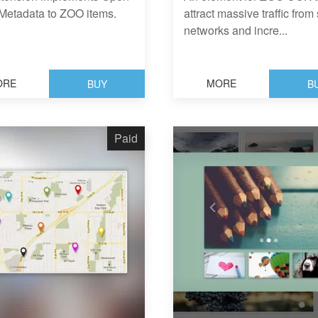
Metadata to ZOO items.
attract massive traffic from
networks and incre...
ORE
MORE
BUY
B
Paid