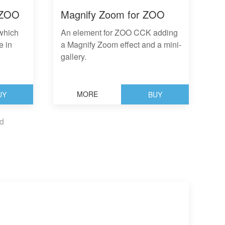
 ZOO
Magnify Zoom for ZOO
which
An element for ZOO CCK adding
e in
a Magnify Zoom effect and a mini-
gallery.
MORE
UY
BUY
d