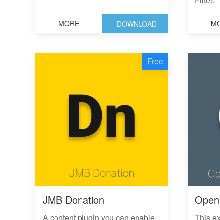
Filter.
MORE
M
DOWNLOAD
Free
JMB Donation
Open
A content plugin you can enable
This e