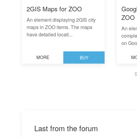
2GIS Maps for ZOO
Googl
ZOO
An element displaying 2GIS city
maps in ZOO items. The maps
An ele
have detailed locati...
comple
on Goo
MORE
M
BUY
S
Last from the forum