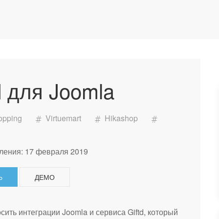
d для Joomla
opping
Virtuemart
Hikashop
ления: 17 февраля 2019
Ь
ДЕМО
осить интеграции Joomla и сервиса Giftd, который