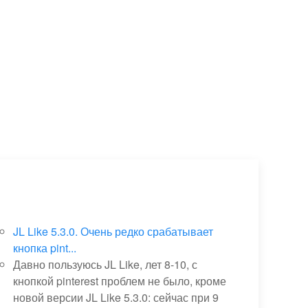
спорта стандартных материалов и
стомных до...
ПОДРОБНЕЕ
ПОДРОБН
СКАЧАТЬ
JL Like 5.3.0. Очень редко срабатывает
кнопка pint...
Давно пользуюсь JL Like, лет 8-10, с
кнопкой pinterest проблем не было, кроме
новой версии JL Like 5.3.0: сейчас при 9