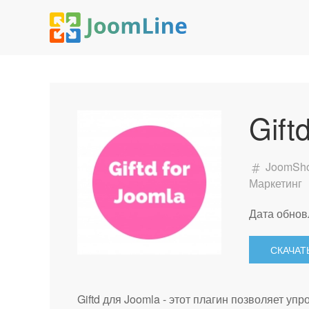
Gift
JoomSh
Маркетинг
Дата обнов
СКАЧАТ
Giftd для Joomla - этот плагин позволяет упр