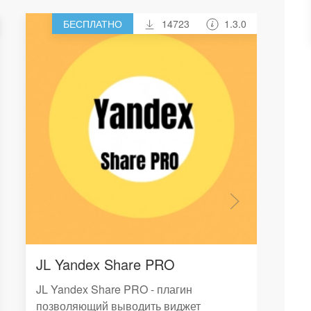
БЕСПЛАТНО
14723
1.3.0
JL Yandex Share PRO
CF
ма
JL Yandex Share PRO - плагин
позволяющий выводить виджет
Пл