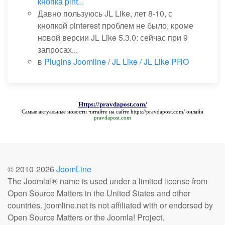
кнопка pint...
Давно пользуюсь JL Like, лет 8-10, с
кнопкой pinterest проблем не было, кроме
новой версии JL Like 5.3.0: сейчас при 9
запросах...
в
Plugins Joomline
/
JL Like / JL Like PRO
Https://pravdapost.com/
Самые актуальные новости читайте на сайте
https://pravdapost.com/
онлайн
pravdapost.com
© 2010-
2026
JoomLine
The Joomla!® name is used under a limited license from
Open Source Matters in the United States and other
countries. joomline.net is not affiliated with or endorsed by
Open Source Matters or the Joomla! Project.