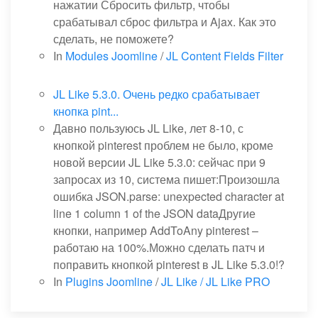
нажатии Сбросить фильтр, чтобы
срабатывал сброс фильтра и Ajax. Как это
сделать, не поможете?
In
Modules Joomline
/
JL Content Fields Filter
JL Like 5.3.0. Очень редко срабатывает
кнопка pint...
Давно пользуюсь JL Like, лет 8-10, с
кнопкой pinterest проблем не было, кроме
новой версии JL Like 5.3.0: сейчас при 9
запросах из 10, система пишет:Произошла
ошибка JSON.parse: unexpected character at
line 1 column 1 of the JSON dataДругие
кнопки, например AddToAny pinterest –
работаю на 100%.Можно сделать патч и
поправить кнопкой pinterest в JL Like 5.3.0!?
In
Plugins Joomline
/
JL Like / JL Like PRO