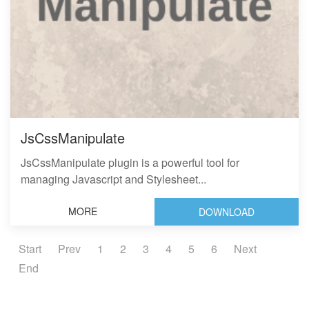
JsCssManipulate
JsCssManipulate plugin is a powerful tool for
managing Javascript and Stylesheet...
MORE
DOWNLOAD
Start
Prev
1
2
3
4
5
6
Next
End