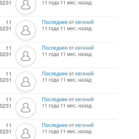
6231
11 года 11 мес. назад
11
Последнее
от
евгений
6231
11 года 11 мес. назад
11
Последнее
от
евгений
6231
11 года 11 мес. назад
11
Последнее
от
евгений
6231
11 года 11 мес. назад
11
Последнее
от
евгений
6231
11 года 11 мес. назад
11
Последнее
от
евгений
6231
11 года 11 мес. назад