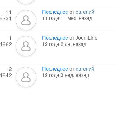
11
Последнее
от
евгений
6231
11 года 11 мес. назад
1
Последнее
от
JoomLine
4662
12 года 2 дн. назад
2
Последнее
от
евгений
4642
12 года 3 нед. назад