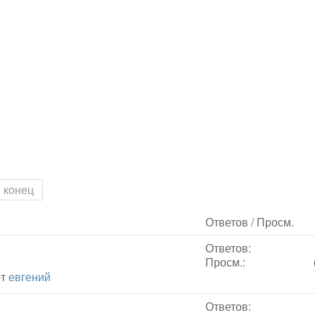
 конец
Ответов / Просм.
Ответов:
Просм.:
от
евгений
Ответов: