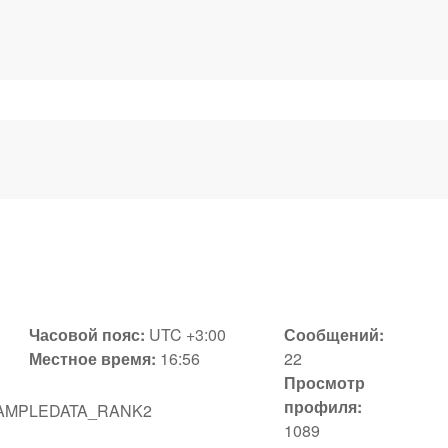
Часовой пояс:
UTC +3:00
Сообщений:
Местное время:
16:56
22
Просмотр
профиля:
AMPLEDATA_RANK2
1089