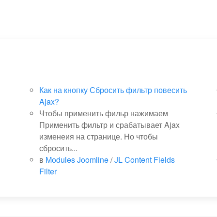
Как на кнопку Сбросить фильтр повесить
Ajax?
Чтобы применить фильр нажимаем
Применить фильтр и срабатывает Ajax
изменеия на странице. Но чтобы
сбросить...
в
Modules Joomline
/
JL Content Fields
Filter