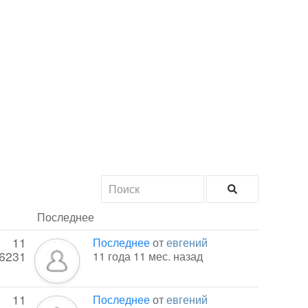
Последнее
11
Последнее
от
евгений
6231
11 года 11 мес. назад
11
Последнее
от
евгений