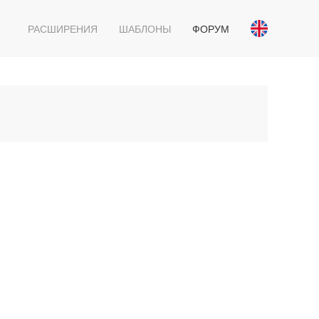
РАСШИРЕНИЯ
ШАБЛОНЫ
ФОРУМ