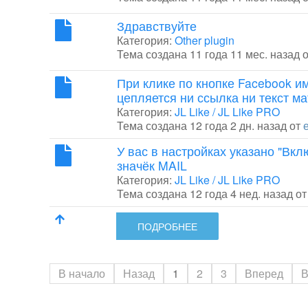
Здравствуйте
Категория:
Other plugin
Тема создана 11 года 11 мес. назад 
При клике по кнопке Facebook и
цепляется ни ссылка ни текст м
Категория:
JL Like / JL Like PRO
Тема создана 12 года 2 дн. назад от
У вас в настройках указано "Вкл
значёк MAIL
Категория:
JL Like / JL Like PRO
Тема создана 12 года 4 нед. назад о
ПОДРОБНЕЕ
В начало
Назад
1
2
3
Вперед
В