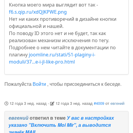
Кнопка моего мира выглядит вот так -
f6.s.qip.ru/xdQJKPWE.png
Нет ни каких противоречий в дизайне кнопки
официальной и нашей.
По поводу ID этого нет и не будет, так как
реализован механизм исключения по тегу.
Подробнее о нем читайте в документации по
плагину
joomline.ru/stati/51-plaginy-i-
moduli/37...e-i-jl-like-pro.html
Пожалуйста
Войти
, чтобы присоединиться к беседе.
12 года 3 нед. назад
-
12 года 3 нед. назад
#4009
от
евгений
евгений
ответил в теме
У вас в настройках
указано "Включить Moi Mir", а выводится
значёк MAIL