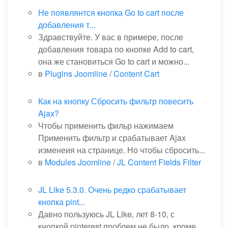
Не появлянтся кнопка Go to cart после
добавления т...
Здравствуйте. У вас в примере, после
добавления товара по кнопке Add to cart,
она же становиться Go to cart и можно...
в
Plugins Joomline
/
Content Cart
Как на кнопку Сбросить фильтр повесить
Ajax?
Чтобы применить фильр нажимаем
Применить фильтр и срабатывает Ajax
изменеия на странице. Но чтобы сбросить...
в
Modules Joomline
/
JL Content Fields Filter
JL Like 5.3.0. Очень редко срабатывает
кнопка pint...
Давно пользуюсь JL Like, лет 8-10, с
кнопкой pinterest проблем не было, кроме