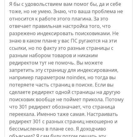
Я бы с удовольствием вам помог бы, да и себе
тоже, но не умею. Знаю, что ваша проблема не
относится к работе этого плагина. За это
отвечает правильная настройка того, что
разрежено индексировать поисковиками. Не
знаю в каком плане у вас ПС ругаются на эти
ссылки, но по факту это разные страницы с
разным набором товаров и никаким
редиректом тут не помочь. Вы можете
запретить эту страницу для индексирования,
например параметром noindex, но тогда вы
потеряете часть страниц в поиске. Если вы
сделаете редирект одной страницы на другую
поисковик вообще не поймет прикола. Потому
что 301 редирект обозначает, что страница
переехала. Именно таже самая. Настраивать
редирект 301 с разных страниц некошерно и
бессмысленно в плане сео. Я доходчиво
объяснил? Я сам буду потом решать эту