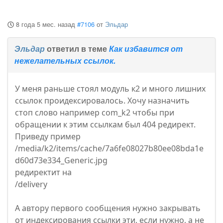
8 года 5 мес. назад
#7106
от
Эльдар
Эльдар
ответил в теме
Как избавится от
нежелательных ссылок.
У меня раньше стоял модуль к2 и много лишних
ссылок проидексировалось. Хочу назначить
стоп слово например com_k2 чтобы при
обращении к этим ссылкам был 404 редирект.
Приведу пример
/media/k2/items/cache/7a6fe08027b80ee08bda1e
d60d73e334_Generic.jpg
редиректит на
/delivery
А автору первого сообщения нужно закрывать
от индексирования ссылки эти, если нужно, а не