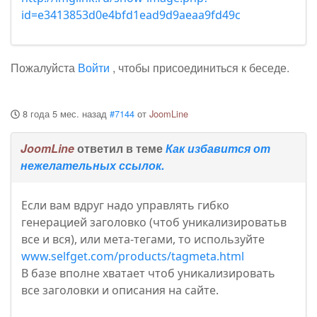
id=e3413853d0e4bfd1ead9d9aeaa9fd49c
Пожалуйста
Войти
, чтобы присоединиться к беседе.
8 года 5 мес. назад
#7144
от
JoomLine
JoomLine
ответил в теме
Как избавится от
нежелательных ссылок.
Если вам вдруг надо управлять гибко
генерацией заголовко (чтоб уникализироватьв
все и вся), или мета-тегами, то используйте
www.selfget.com/products/tagmeta.html
В базе вполне хватает чтоб уникализировать
все заголовки и описания на сайте.