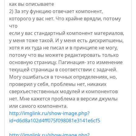
как вы описываете
2) За эту функцию отвечает компонент,
которого у вас нет. Что крайне врядли, потому
что
если у вас стандартный компонент материалов,
у меня тоже такой. И у меня есть дискрипшены,
хотя я их туда не писал и в принципе не могу,
потому что вы можете редактировать только
основную страницу. Пагинация- это изменение
текущей страницы в соответствии с задачей.
Могу ошибаться в точных определениях, но,
проверил у себя, проблемы нет, никаких
сверхъестественных модулей и компонентов
нет. Мне кажется проблема в версии джумлы
или самого компонента.
http://imglink.ru/show-image.php?
id=d6d8a102d4ff075f098081e3141e6cf5
http://imglink.ru/show-image.php?