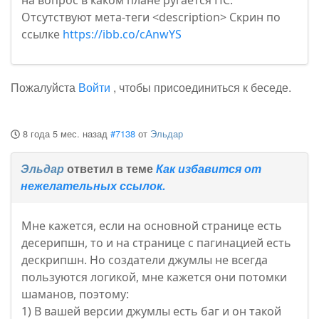
на вопрос в каком плане ругается ПС.
Отсутствуют мета-теги <description> Скрин по
ссылке
https://ibb.co/cAnwYS
Пожалуйста
Войти
, чтобы присоединиться к беседе.
8 года 5 мес. назад
#7138
от
Эльдар
Эльдар
ответил в теме
Как избавится от
нежелательных ссылок.
Мне кажется, если на основной странице есть
десерипшн, то и на странице с пагинацией есть
дескрипшн. Но создатели джумлы не всегда
пользуются логикой, мне кажется они потомки
шаманов, поэтому:
1) В вашей версии джумлы есть баг и он такой