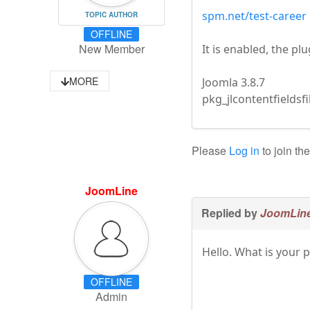
spm.net/test-career
TOPIC AUTHOR
OFFLINE
New Member
It is enabled, the plu
MORE
Joomla 3.8.7
pkg_jlcontentfieldsfil
Please
Log in
to join th
JoomLine
Replied by
JoomLin
Hello. What is your p
OFFLINE
Admin