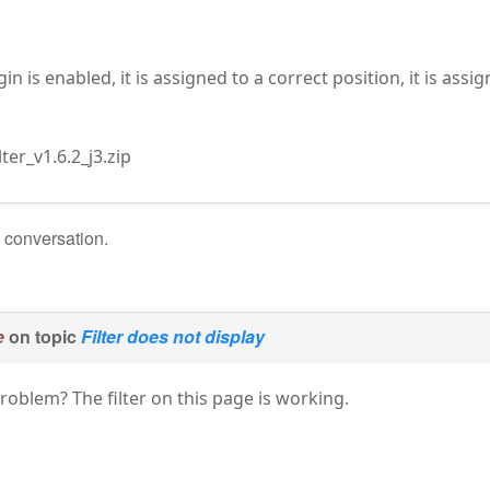
gin is enabled, it is assigned to a correct position, it is ass
ter_v1.6.2_j3.zip
e conversation.
e
on topic
Filter does not display
roblem? The filter on this page is working.