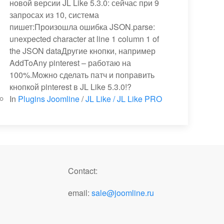
новой версии JL Like 5.3.0: сейчас при 9
запросах из 10, система
пишет:Произошла ошибка JSON.parse:
unexpected character at line 1 column 1 of
the JSON dataДругие кнопки, например
AddToAny pinterest – работаю на
100%.Можно сделать патч и поправить
кнопкой pinterest в JL Like 5.3.0!?
In
Plugins Joomline
/
JL Like / JL Like PRO
Contact:
email:
sale@joomline.ru