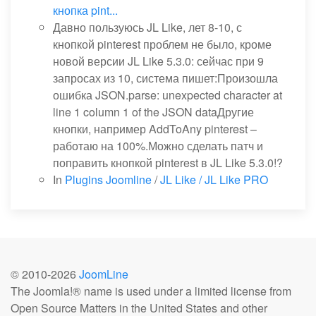
кнопка pint...
Давно пользуюсь JL Like, лет 8-10, с
кнопкой pinterest проблем не было, кроме
новой версии JL Like 5.3.0: сейчас при 9
запросах из 10, система пишет:Произошла
ошибка JSON.parse: unexpected character at
line 1 column 1 of the JSON dataДругие
кнопки, например AddToAny pinterest –
работаю на 100%.Можно сделать патч и
поправить кнопкой pinterest в JL Like 5.3.0!?
In
Plugins Joomline
/
JL Like / JL Like PRO
© 2010-
2026
JoomLine
The Joomla!® name is used under a limited license from
Open Source Matters in the United States and other