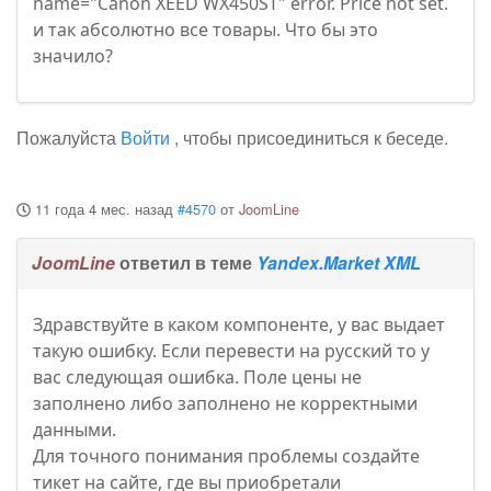
name="Canon XEED WX450ST" error. Price not set.
и так абсолютно все товары. Что бы это
значило?
Пожалуйста
Войти
, чтобы присоединиться к беседе.
11 года 4 мес. назад
#4570
от
JoomLine
JoomLine
ответил в теме
Yandex.Market XML
Здравствуйте в каком компоненте, у вас выдает
такую ошибку. Если перевести на русский то у
вас следующая ошибка. Поле цены не
заполнено либо заполнено не корректными
данными.
Для точного понимания проблемы создайте
тикет на сайте, где вы приобретали