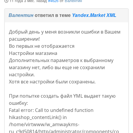
11 года 3 мес. назад
#4626
от
Валентин
Валентин
ответил в теме
Yandex.Market XML
Добрый день у меня возникли ошибки в Вашем
расширении!
Во первых не отображается
Настройки магазина
Дополнительных параметров к выбранному
магазину нет, либо вы еще не сохранили
настройки.
Хотя все настройки были сохранены.
При попытке создать файл YML выдает такую
ошибку:
Fatal error: Call to undefined function
hikashop_contentLink() in
/home/virtwww/w_amwaykms-
ru_c9d50814/http/administrator/components/co