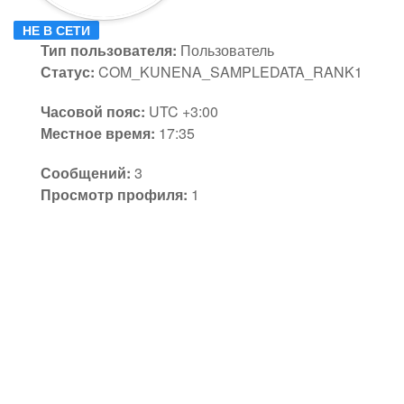
НЕ В СЕТИ
Тип пользователя:
Пользователь
Статус:
COM_KUNENA_SAMPLEDATA_RANK1
Часовой пояс:
UTC +3:00
Местное время:
17:35
Сообщений:
3
Просмотр профиля:
1