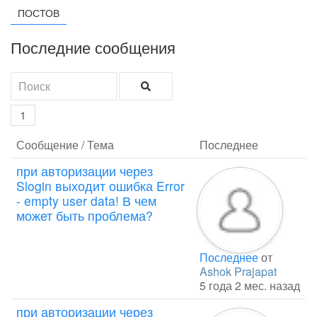
ПОСТОВ
Последние сообщения
1
Сообщение / Тема
Последнее
при авторизации через
Slogin выходит ошибка Error
- empty user data! В чем
может быть проблема?
Последнее
от
Ashok Prajapat
5 года 2 мес. назад
при авторизации через