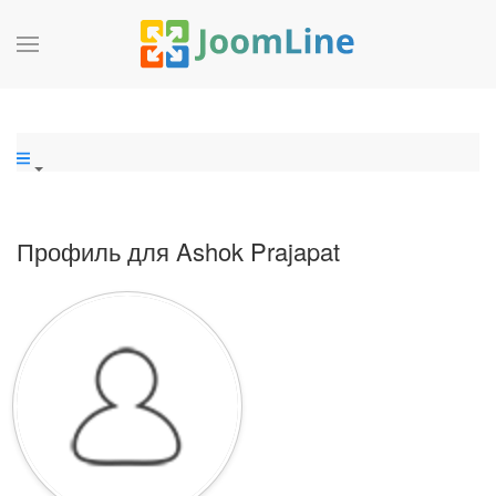
Профиль для Ashok Prajapat