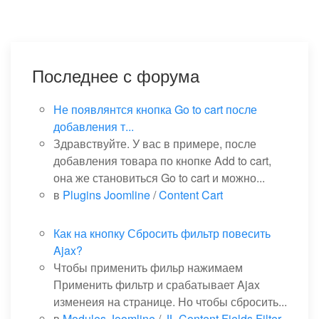
Последнее с форума
Не появлянтся кнопка Go to cart после
добавления т...
Здравствуйте. У вас в примере, после
добавления товара по кнопке Add to cart,
она же становиться Go to cart и можно...
в
Plugins Joomline
/
Content Cart
Как на кнопку Сбросить фильтр повесить
Ajax?
Чтобы применить фильр нажимаем
Применить фильтр и срабатывает Ajax
изменеия на странице. Но чтобы сбросить...
в
Modules Joomline
/
JL Content Fields Filter