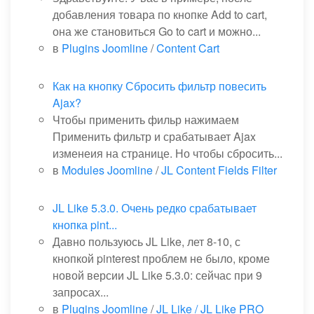
добавления товара по кнопке Add to cart,
она же становиться Go to cart и можно...
в
Plugins Joomline
/
Content Cart
Как на кнопку Сбросить фильтр повесить
Ajax?
Чтобы применить фильр нажимаем
Применить фильтр и срабатывает Ajax
изменеия на странице. Но чтобы сбросить...
в
Modules Joomline
/
JL Content Fields Filter
JL Like 5.3.0. Очень редко срабатывает
кнопка pint...
Давно пользуюсь JL Like, лет 8-10, с
кнопкой pinterest проблем не было, кроме
новой версии JL Like 5.3.0: сейчас при 9
запросах...
в
Plugins Joomline
/
JL Like / JL Like PRO