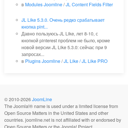
в
Modules Joomline
/
JL Content Fields Filter
JL Like 5.3.0. Очень редко срабатывает
кнопка pint...
Давно пользуюсь JL Like, лет 8-10, с
кнопкой pinterest проблем не было, кроме
новой версии JL Like 5.3.0: сейчас при 9
запросах...
в
Plugins Joomline
/
JL Like / JL Like PRO
© 2010-
2026
JoomLine
The Joomla!® name is used under a limited license from
Open Source Matters in the United States and other
countries. joomline.net is not affiliated with or endorsed by
Open Source Matters or the Joomla! Project.