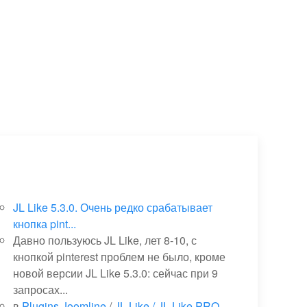
JL Like 5.3.0. Очень редко срабатывает
кнопка pint...
Давно пользуюсь JL Like, лет 8-10, с
кнопкой pinterest проблем не было, кроме
новой версии JL Like 5.3.0: сейчас при 9
запросах...
в
Plugins Joomline
/
JL Like / JL Like PRO