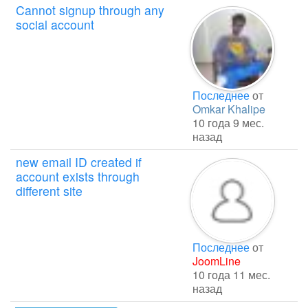
Cannot signup through any
social account
Последнее
от
Omkar Khalipe
10 года 9 мес.
назад
new email ID created if
account exists through
different site
Последнее
от
JoomLine
10 года 11 мес.
назад