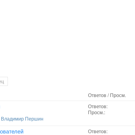
ец
Ответов / Просм.
м
Ответов:
Просм.:
т
Владимир Першин
зователей
Ответов: