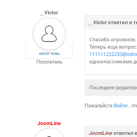
_ Victor
_ Victor
ответил в 
Спасибо огромное,
Теперь еще вопрос:
111111222233@odno
АВТОР ТЕМЫ
Посетитель
одноклассниками д
Последнее редактиро
Пожалуйста
Войти
, ч
JoomLine
JoomLine
ответил 