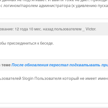
с логином/паролем администратора (к удивлению пускае
вание: 12 года 10 мес. назад пользователем
_ Victor
.
тобы присоединиться к беседе.
в теме
После обновления перестал подхватывать при 
ьзователей Slogin Пользователя который не имеет имени