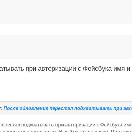
тывать при авторизации с Фейсбука имя и 
у:
После обновления перестал подхватывать при авто
ерестал подхватывать при авторизации с Фейсбука имя и
их данных не подтягивает. И выйти тоже не даёт. Приход