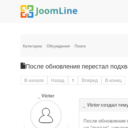
Категории
Обсуждения
Поиск
После обновления перестал подхва
В начало
Назад
1
Вперед
В конец
_ Victor
_ Victor
создал тем
После обновления п
но "пустая", никак