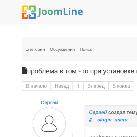
Категории
Обсуждения
Поиск
проблема в том что при установке
В начало
Назад
1
Вперед
В конец
Сергей
Сергей
создал тем
#__slogin_users
проблема в том что