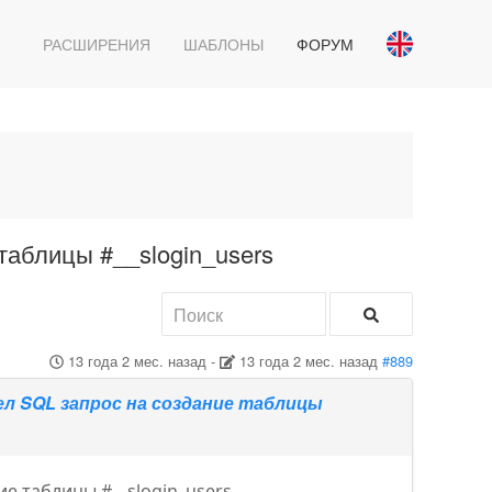
РАСШИРЕНИЯ
ШАБЛОНЫ
ФОРУМ
таблицы #__slogin_users
13 года 2 мес. назад
-
13 года 2 мес. назад
#889
ел SQL запрос на создание таблицы
е таблицы #__slogin_users.