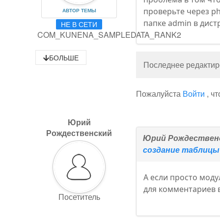
проверьте через ph
АВТОР ТЕМЫ
папке admin в дист
НЕ В СЕТИ
COM_KUNENA_SAMPLEDATA_RANK2
БОЛЬШЕ
Последнее редактиро
Пожалуйста
Войти
, ч
Юрий
Рождественский
Юрий Рождествен
создание таблицы 
А если просто мод
для комментариев в
Посетитель