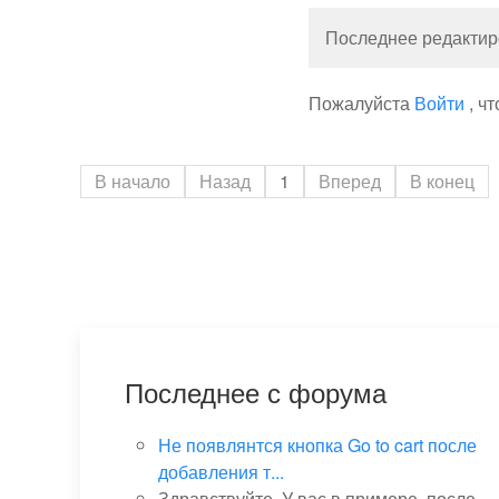
Последнее редактиро
Пожалуйста
Войти
, ч
В начало
Назад
1
Вперед
В конец
Последнее с форума
Не появлянтся кнопка Go to cart после
добавления т...
Здравствуйте. У вас в примере, после