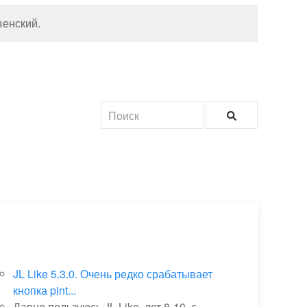
венский
.
JL Like 5.3.0. Очень редко срабатывает
кнопка pint...
Давно пользуюсь JL Like, лет 8-10, с