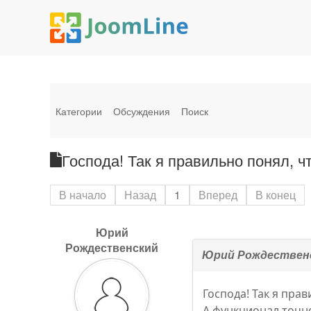
Категории
Обсуждения
Поиск
Господа! Так я правильно понял, чт
В начало
Назад
1
Вперед
В конец
Юрий
Рождественский
Юрий Рождествен
Господа! Так я прав
А функционал точно 