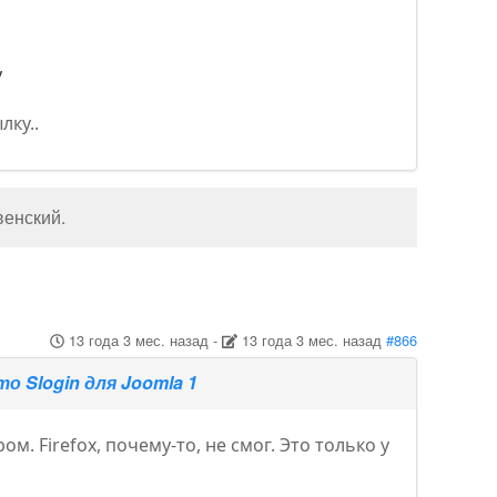
у
лку..
венский
.
13 года 3 мес. назад
-
13 года 3 мес. назад
#866
то Slogin для Joomla 1
. Firefox, почему-то, не смог. Это только у