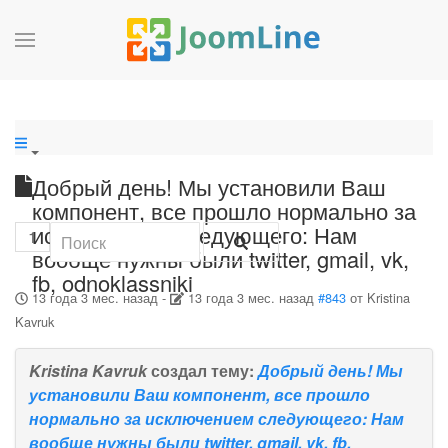
Добрый день! Мы установили Ваш
компонент, все прошло нормально за
исключением следующего: Нам
1
вообще нужны были twitter, gmail, vk,
fb, odnoklassniki
13 года 3 мес. назад
-
13 года 3 мес. назад
#843
от
Kristina
Kavruk
Kristina Kavruk
создал тему:
Добрый день! Мы
установили Ваш компонент, все прошло
нормально за исключением следующего: Нам
вообще нужны были twitter, gmail, vk, fb,