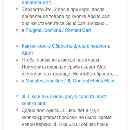
добавления т...
Здравствуйте. У вас в примере, после
добавления товара по кнопке Add to cart,
она же становиться Go to cart и можно...
в
Plugins Joomline
/
Content Cart
Как на кнопку Сбросить фильтр повесить
Ajax?
Чтобы применить фильр нажимаем
Применить фильтр и срабатывает Ajax
изменеия на странице. Но чтобы сбросить...
в
Modules Joomline
/
JL Content Fields Filter
JL Like 5.3.0. Очень редко срабатывает
кнопка pint...
Давно пользуюсь JL Like, лет 8-10, с
кнопкой pinterest проблем не было, кроме
новой версии JL Like 5.3.0: сейчас при 9