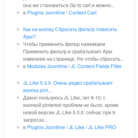
она же становиться Go to cart и можно...
в
Plugins Joomline
/
Content Cart
Как на кнопку Сбросить фильтр повесить
Ajax?
Чтобы применить фильр нажимаем
Применить фильтр и срабатывает Ajax
изменеия на странице. Но чтобы сбросить...
в
Modules Joomline
/
JL Content Fields Filter
JL Like 5.3.0. Очень редко срабатывает
кнопка pint...
Давно пользуюсь JL Like, лет 8-10, с
кнопкой pinterest проблем не было, кроме
новой версии JL Like 5.3.0: сейчас при 9
запросах...
в
Plugins Joomline
/
JL Like / JL Like PRO