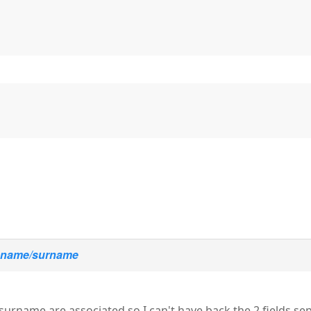
:
name/surname
surname are associated so I can't have back the 2 fields se