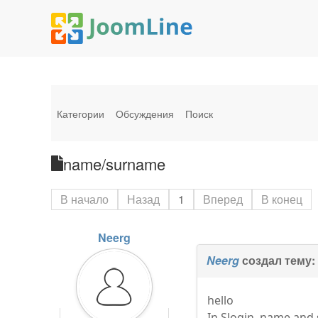
Категории
Обсуждения
Поиск
name/surname
В начало
Назад
1
Вперед
В конец
Neerg
Neerg
создал тему
hello
In Slogin, name and 