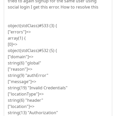
tried to again signup for the same user using
social login I get this error. How to resolve this
object(stdClass)#533 (3) {
["errors"]=>
array(1) {
[0]=>
object(stdClass)#532 (5) {
["domain"]=>
string(6) "global"
["reason"]=>
string(9) "authError"
["message"]=>
string(19) "Invalid Credentials"
["locationType"]=>
string(6) "header"
["location"]=>
string(13) "Authorization"