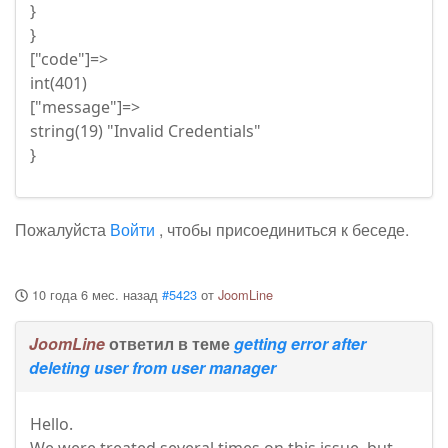
}
}
["code"]=>
int(401)
["message"]=>
string(19) "Invalid Credentials"
}
Пожалуйста
Войти
, чтобы присоединиться к беседе.
10 года 6 мес. назад
#5423
от
JoomLine
JoomLine
ответил в теме
getting error after
deleting user from user manager
Hello.