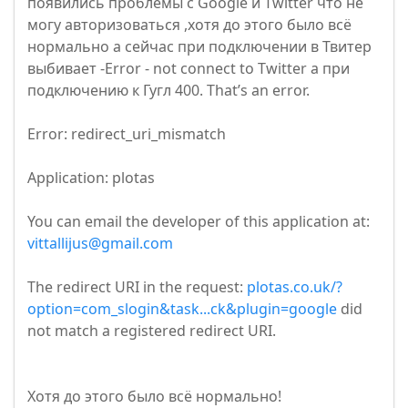
появились проблемы с Google и Twitter что не
могу авторизоваться ,хотя до этого было всё
нормально а сейчас при подключении в Твитер
выбивает -Error - not connect to Twitter а при
подключению к Гугл 400. That’s an error.
Error: redirect_uri_mismatch
Application: plotas
You can email the developer of this application at:
vittallijus@gmail.com
The redirect URI in the request:
plotas.co.uk/?
option=com_slogin&task...ck&plugin=google
did
not match a registered redirect URI.
Хотя до этого было всё нормально!