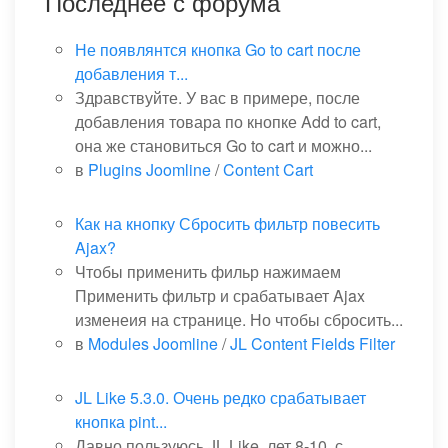
Последнее с форума
Не появлянтся кнопка Go to cart после
добавления т...
Здравствуйте. У вас в примере, после
добавления товара по кнопке Add to cart,
она же становиться Go to cart и можно...
в
Plugins Joomline
/
Content Cart
Как на кнопку Сбросить фильтр повесить
Ajax?
Чтобы применить фильр нажимаем
Применить фильтр и срабатывает Ajax
изменеия на странице. Но чтобы сбросить...
в
Modules Joomline
/
JL Content Fields Filter
JL Like 5.3.0. Очень редко срабатывает
кнопка pint...
Давно пользуюсь JL Like, лет 8-10, с