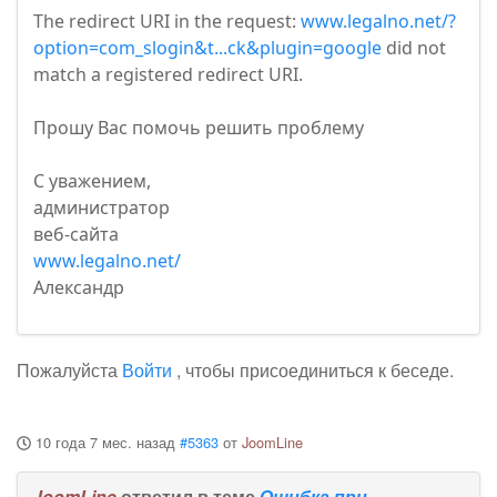
The redirect URI in the request:
www.legalno.net/?
option=com_slogin&t...ck&plugin=google
did not
match a registered redirect URI.
Прошу Вас помочь решить проблему
С уважением,
администратор
веб-сайта
www.legalno.net/
Александр
Пожалуйста
Войти
, чтобы присоединиться к беседе.
10 года 7 мес. назад
#5363
от
JoomLine
JoomLine
ответил в теме
Ошибка при