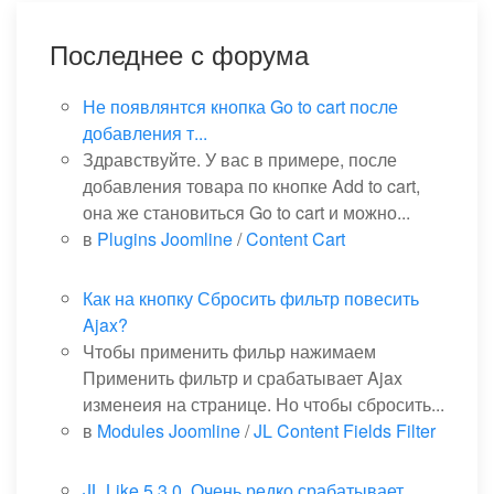
Последнее с форума
Не появлянтся кнопка Go to cart после
добавления т...
Здравствуйте. У вас в примере, после
добавления товара по кнопке Add to cart,
она же становиться Go to cart и можно...
в
Plugins Joomline
/
Content Cart
Как на кнопку Сбросить фильтр повесить
Ajax?
Чтобы применить фильр нажимаем
Применить фильтр и срабатывает Ajax
изменеия на странице. Но чтобы сбросить...
в
Modules Joomline
/
JL Content Fields Filter
JL Like 5.3.0. Очень редко срабатывает