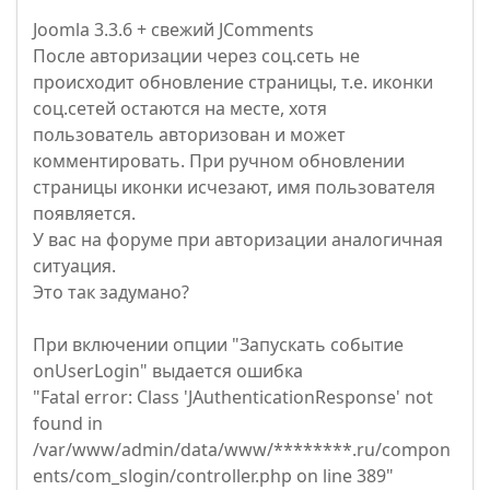
Joomla 3.3.6 + свежий JComments
После авторизации через соц.сеть не
происходит обновление страницы, т.е. иконки
соц.сетей остаются на месте, хотя
пользователь авторизован и может
комментировать. При ручном обновлении
страницы иконки исчезают, имя пользователя
появляется.
У вас на форуме при авторизации аналогичная
ситуация.
Это так задумано?
При включении опции "Запускать событие
onUserLogin" выдается ошибка
"Fatal error: Class 'JAuthenticationResponse' not
found in
/var/www/admin/data/www/********.ru/compon
ents/com_slogin/controller.php on line 389"