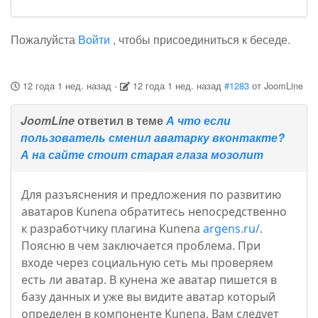
Пожалуйста
Войти
, чтобы присоединиться к беседе.
12 года 1 нед. назад
-
12 года 1 нед. назад
#1283
от
JoomLine
JoomLine
ответил в теме
А что если
пользователь сменил аватарку вконтакте?
А на сайте стоит старая глаза мозолит
Для разъяснения и предложения по развитию
аватаров Kunena обратитесь непосредственно
к разработчику плагина Kunena
argens.ru/
.
Поясню в чем заключается проблема. При
входе через социальную сеть мы проверяем
есть ли аватар. В кунена же аватар пишется в
базу данных и уже вы видите аватар который
определен в компоненте Kunena. Вам следует