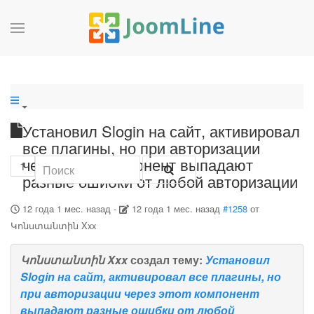
Установил Slogin на сайт, активировал
все плагины, но при авторизации
через этот компонент выпадают
1
разные ошибки от любой авторизации
12 года 1 мес. назад
-
12 года 1 мес. назад
#1258
от
Կոնստանտին Xxx
Կոնստանտին Xxx
создал тему:
Установил
Slogin на сайт, активировал все плагины, но
при авторизации через этот компонент
выпадают разные ошибки от любой