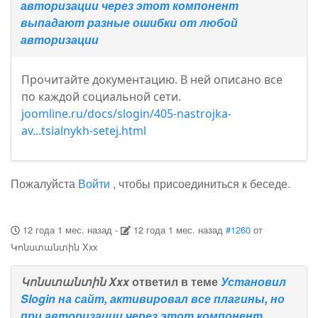
авторизации через этот компонент
выпадают разные ошибки от любой
авторизации
Прочитайте документацию. В ней описано все
по каждой социальной сети.
joomline.ru/docs/slogin/405-nastrojka-
av...tsialnykh-setej.html
Пожалуйста
Войти
, чтобы присоединиться к беседе.
12 года 1 мес. назад
-
12 года 1 мес. назад
#1260
от
Կոնստանտին Xxx
Կոնստանտին Xxx
ответил в теме
Установил
Slogin на сайт, активировал все плагины, но
при авторизации через этот компонент