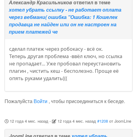
Александр Красильников
ответил в теме
хотел убрать ссылку - не работает оплата
через вебмани( ошибка "Ошибка: 1 Кошелек
продавца не найден или он не настроен на
прием платежей че
сделал платеж через робокасу - всё ок.
Теперь другая проблема -ввёл ключ, но ссылка
не пропадает... Уже пробовал переустановить
плагин , чистить кеш - бесполезно. Проще её
опять руками удалить(((
Пожалуйста
Войти
, чтобы присоединиться к беседе.
12 года 4 мес. назад
-
12 года 4 мес. назад
#1208
от
JoomLine
JoomLine
ответил в теме
хотел убрать