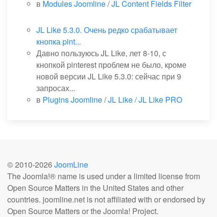
в
Modules Joomline
/
JL Content Fields Filter
JL Like 5.3.0. Очень редко срабатывает
кнопка pint...
Давно пользуюсь JL Like, лет 8-10, с
кнопкой pinterest проблем не было, кроме
новой версии JL Like 5.3.0: сейчас при 9
запросах...
в
Plugins Joomline
/
JL Like / JL Like PRO
© 2010-
2026
JoomLine
The Joomla!® name is used under a limited license from
Open Source Matters in the United States and other
countries. joomline.net is not affiliated with or endorsed by
Open Source Matters or the Joomla! Project.