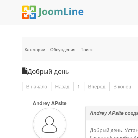
Категории
Обсуждения
Поиск
Добрый день
В начало
Назад
1
Вперед
В конец
Andrey APsite
Andrey APsite
созда
Добрый день. Устан
Facebook ошибка App