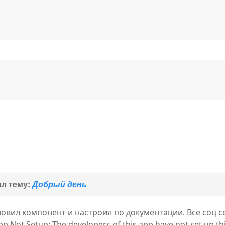
л тему:
Добрый день
овил компонент и настроил по документации. Все соц 
 Not Setup: The developers of this app have not set up thi