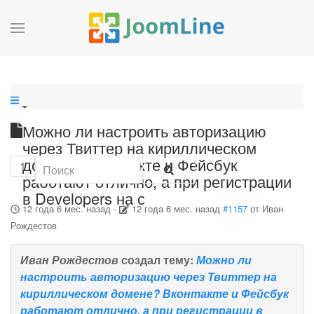
Можно ли настроить авторизацию
через Твиттер на кириллическом
домене? Вконтакте и Фейсбук
1
работают отлично, а при регистрации
в Developers на с
12 года 6 мес. назад
-
12 года 6 мес. назад
#1157
от
Иван
Рождестов
Иван Рождестов
создал тему:
Можно ли
настроить авторизацию через Твиттер на
кириллическом домене? Вконтакте и Фейсбук
работают отлично, а при регистрации в