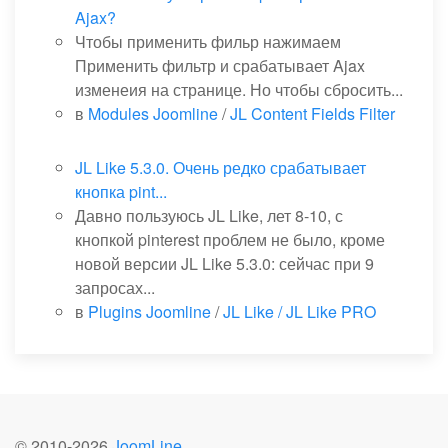
Ajax?
Чтобы применить фильр нажимаем
Применить фильтр и срабатывает Ajax
изменеия на странице. Но чтобы сбросить...
в
Modules Joomline
/
JL Content Fields Filter
JL Like 5.3.0. Очень редко срабатывает
кнопка pint...
Давно пользуюсь JL Like, лет 8-10, с
кнопкой pinterest проблем не было, кроме
новой версии JL Like 5.3.0: сейчас при 9
запросах...
в
Plugins Joomline
/
JL Like / JL Like PRO
© 2010-
2026
JoomLine